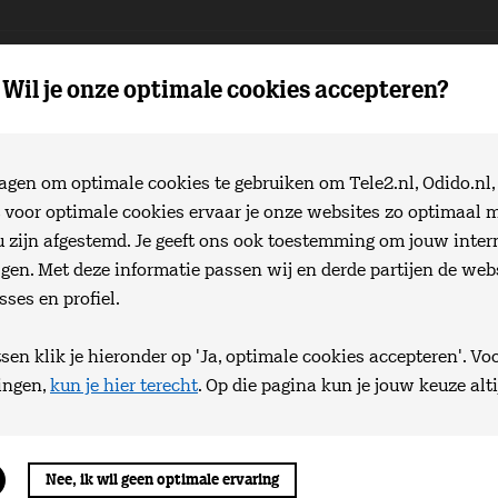
Wil je onze optimale cookies accepteren?
en om optimale cookies te gebruiken om Tele2.nl, Odido.nl, 
e2 Thuis factuur bekijken en ui
t voor optimale cookies ervaar je onze websites zo optimaal m
u zijn afgestemd. Je geeft ons ook toestemming om jouw inter
ina de verschillende facturen van Tele2 Thuis (Int
lgen. Met deze informatie passen wij en derde partijen de we
V). Kies hieronder over welke factuur je uitleg wil
ses en profiel.
en klik je hieronder op 'Ja, optimale cookies accepteren'. Vo
ingen,
kun je hier terecht
. Op die pagina kun je jouw keuze alt
Nee, ik wil geen optimale ervaring