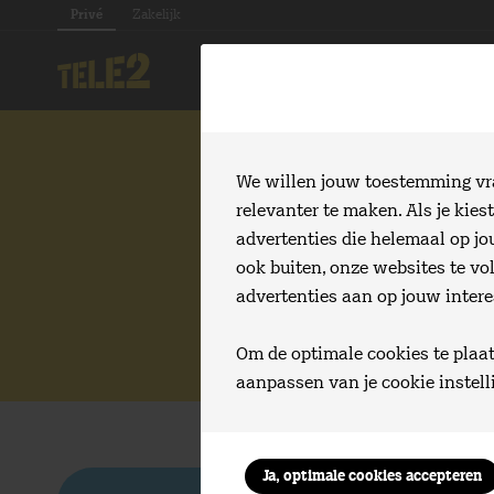
Privé
Zakelijk
Thuis
Klantenservice
We willen jouw toestemming vrag
Tel
relevanter te maken. Als je kies
advertenties die helemaal op jo
Bekijk op deze pag
ook buiten, onze websites te vo
T
advertenties aan op jouw interes
Om de optimale cookies te plaats
aanpassen van je cookie instell
Ja,
optimale
cookies accepteren