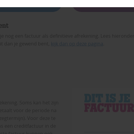
actuur na wijziging
Factuur na opzegg
ent
nog een factuur als definitieve afrekening. Lees hieronder 
it dan je gewend bent,
kijk dan op deze pagina
.
kening. Soms kan het zijn
taalt voor de periode na
gtermijn). Voor deze te
 een creditfactuur in de
tste factuur kunnen ook