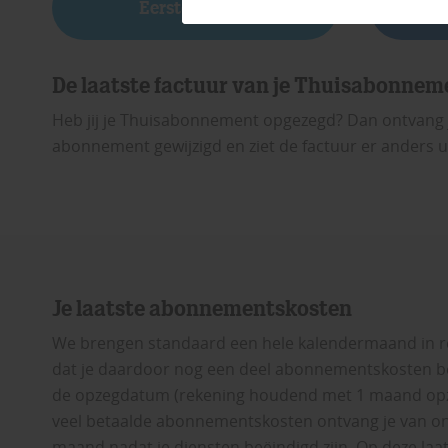
Eerste factuur
F
De laatste factuur van je Thuisabonnem
Heb jij je Thuisabonnement opgezegd? Dan ontvang je 
abonnement gewijzigd en ziet de factuur er anders u
Je laatste abonnementskosten
We brengen standaard een hele kalendermaand in re
dat je daardoor nog een deel abonnementskosten be
de opzegdatum (rekening houdend met 1 maand opze
veel betaalde abonnementskosten ontvang je van ons
maand nadat je diensten beëindigd zijn. Op deze laa