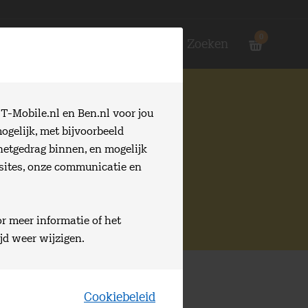
0
Login
Zoeken
T-Mobile.nl en Ben.nl voor jou
tleg
ogelijk, met bijvoorbeeld
netgedrag binnen, en mogelijk
ernet, Bellen en/of
bsites, onze communicatie en
t.
or meer informatie of het
ijd weer wijzigen.
Cookiebeleid