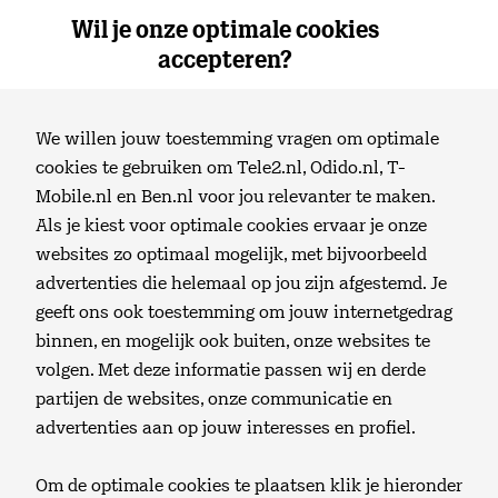
Wil je onze optimale cookies
0
Thuis
Menu
accepteren?
Bestelling en installatie
Klantenservice
We willen jouw toestemming vragen om optimale
cookies te gebruiken om Tele2.nl, Odido.nl, T-
Installeren
Mobile.nl en Ben.nl voor jou relevanter te maken.
Login
Als je kiest voor optimale cookies ervaar je onze
websites zo optimaal mogelijk, met bijvoorbeeld
advertenties die helemaal op jou zijn afgestemd. Je
Zoeken
Tele2 bestelling installeren
geeft ons ook toestemming om jouw internetgedrag
binnen, en mogelijk ook buiten, onze websites te
Hier vind je alles over het installeren van je Tele2
Winkelmand
volgen. Met deze informatie passen wij en derde
bestelling.
partijen de websites, onze communicatie en
advertenties aan op jouw interesses en profiel.
Webmail
Om de optimale cookies te plaatsen klik je hieronder