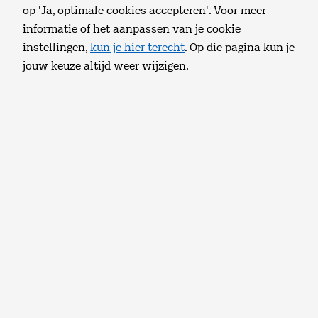
op 'Ja, optimale cookies accepteren'. Voor meer
Privé
Zakelijk
informatie of het aanpassen van je cookie
instellingen,
kun je hier terecht
. Op die pagina kun je
Waar ben je naar opzoek?
jouw keuze altijd weer wijzigen.
Internet instellen en installeren
Wifi instellen
Tele2 TV box installeren
Televisie instellen en installeren
Vaste Telefonie aansluiten