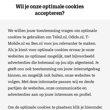
Wil je onze optimale cookies
0
Thuis
Menu
accepteren?
Klantenservice
We willen jouw toestemming vragen om optimale
Afwijzing abonnement
cookies te gebruiken om Tele2.nl, Odido.nl, T-
Mobile.nl en Ben.nl voor jou relevanter te maken.
Lees hier de reden voor de afwijzing van je
Login
abonnement
Als je kiest voor optimale cookies ervaar je onze
websites zo optimaal mogelijk, met bijvoorbeeld
Is jouw aanvraag voor een nieuw abonnement niet
advertenties die helemaal op jou zijn afgestemd. Je
Zoeken
goedgekeurd? Wat vervelend. Je bent vast benieuwd
geeft ons ook toestemming om jouw internetgedrag
waarom je aanvraag is geweigerd. We hebben de
binnen, en mogelijk ook buiten, onze websites te
Winkelmand
mogelijke reden voor je op een rijtje gezet.
volgen. Met deze informatie passen wij en derde
partijen de websites, onze communicatie en
advertenties aan op jouw interesses en profiel.
Webmail
Om de optimale cookies te plaatsen klik je hieronder