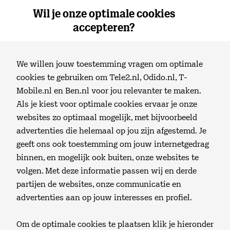
Wil je onze optimale cookies
0
Thuis
Menu
accepteren?
Klantenservice
We willen jouw toestemming vragen om optimale
Kinderslot instellen
cookies te gebruiken om Tele2.nl, Odido.nl, T-
Mobile.nl en Ben.nl voor jou relevanter te maken.
Login
Vind hier informatie over wat een kinderslot is en
Als je kiest voor optimale cookies ervaar je onze
hoe je dit kunt instellen op je televisie. Goed om te
websites zo optimaal mogelijk, met bijvoorbeeld
weten. Een kinderslot instellen kan niet op
advertenties die helemaal op jou zijn afgestemd. Je
Zoeken
smartphones en tablets.
geeft ons ook toestemming om jouw internetgedrag
binnen, en mogelijk ook buiten, onze websites te
Winkelmand
volgen. Met deze informatie passen wij en derde
partijen de websites, onze communicatie en
advertenties aan op jouw interesses en profiel.
Webmail
Daarom is een kinderslot fijn.
Om de optimale cookies te plaatsen klik je hieronder