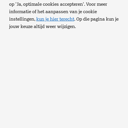
Door het instellen van een kinderslot heb je controle
op 'Ja, optimale cookies accepteren'. Voor meer
Privé
Zakelijk
over wat je kinderen kijken. Je schermt er namelijk
informatie of het aanpassen van je cookie
bepaalde zenders en programma's mee af. Die kan je
instellingen,
kun je hier terecht
. Op die pagina kun je
daarna alleen nog kijken met je TV pincode.
jouw keuze altijd weer wijzigen.
Zo stel je een kinderslot in.
Druk op de bovenkant van de ronde keuzeknop op
je afstandsbediening om het TV menu te openen.
Klik op de avatar (Mijn TV) in het menu en druk op
OK.
Je kan nu onder het kopje 'ouderlijk toezicht' de
instellingen aanpassen.
In de TV gids en Mini-Gids zie je een slot-icoontje achter
het logo van de zender en de naam van het programma
dat vergrendeld is.
Wil je een zender ontgrendelen? Dan bevestig je dit met