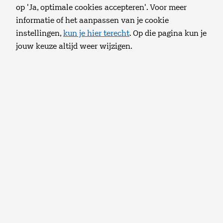
op 'Ja, optimale cookies accepteren'. Voor meer
Privé
Zakelijk
informatie of het aanpassen van je cookie
instellingen,
kun je hier terecht
. Op die pagina kun je
jouw keuze altijd weer wijzigen.
Gevaren op de digitale snelweg
Internet is niet eng. Maar internetgebruik is ook niet
zonder risico’s. Wanneer je op de button klikt lees je alles
over veilig internetten. We benoemen wat belangrijke
risico’s waar je als internetgebruiker eigenlijk wel van af
moet weten (of je nu gebruik maakt van een mobiele of
een vaste aansluiting). Denk aan:
Phishing
SPAM
Spyware
Identiteitsdiefstal
Van belang is om te weten dat een veilige