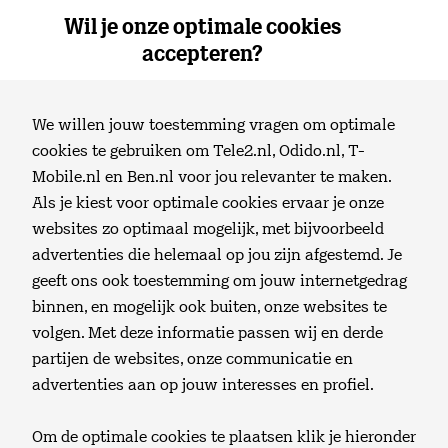
Wil je onze optimale cookies
0
Thuis
Menu
accepteren?
Internet en wifi
Klantenservice
We willen jouw toestemming vragen om optimale
cookies te gebruiken om Tele2.nl, Odido.nl, T-
Veiligheid
Mobile.nl en Ben.nl voor jou relevanter te maken.
Login
Als je kiest voor optimale cookies ervaar je onze
websites zo optimaal mogelijk, met bijvoorbeeld
advertenties die helemaal op jou zijn afgestemd. Je
Zoeken
Tips om veilig te internetten
geeft ons ook toestemming om jouw internetgedrag
binnen, en mogelijk ook buiten, onze websites te
Wanneer je lekker op het internet aan het surfen
Winkelmand
volgen. Met deze informatie passen wij en derde
bent, is het natuurlijk fijn als je er van verzekerd
partijen de websites, onze communicatie en
bent dat je dit veilig kunt doen. Lees meer op deze
advertenties aan op jouw interesses en profiel.
pagina.
Webmail
Om de optimale cookies te plaatsen klik je hieronder